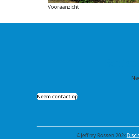
Vooraanzicht
Benieu
Nee
Neem contact op
©
Jeffrey Rossen 2024
Discl