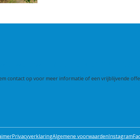
wd wat wij voor u kunnen bet
m contact op voor meer informatie of een vrijblijvende offe
aimer
Privacyverklaring
Algemene voorwaarden
Instagram
Fa