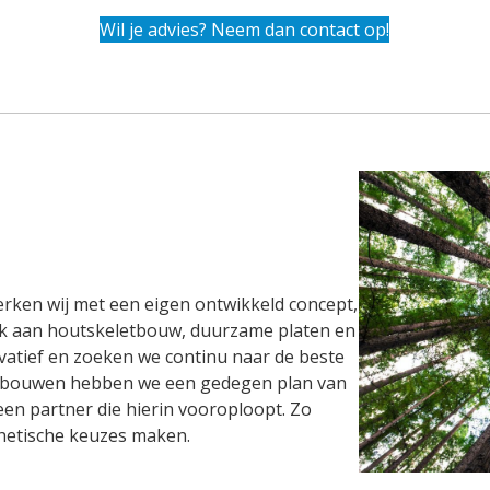
Wil je advies? Neem dan contact op!
rken wij met een eigen ontwikkeld concept,
nk aan houtskeletbouw, duurzame platen en
novatief en zoeken we continu naar de beste
erbouwen hebben we een gedegen plan van
en partner die hierin vooroploopt. Zo
hetische keuzes maken.