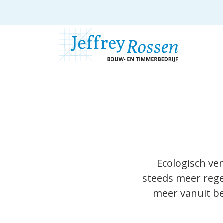
Ga
naar
de
inhoud
Ecologisch v
steeds meer rege
meer vanuit be