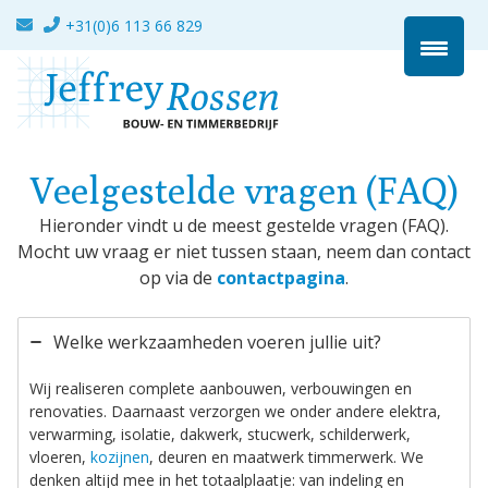
Ga
+31(0)6 113 66 829
naar
de
inhoud
Veelgestelde vragen (FAQ)
Hieronder vindt u de meest gestelde vragen (FAQ).
Mocht uw vraag er niet tussen staan, neem dan contact
op via de
contactpagina
.
Welke werkzaamheden voeren jullie uit?
Wij realiseren complete aanbouwen, verbouwingen en
renovaties. Daarnaast verzorgen we onder andere elektra,
verwarming, isolatie, dakwerk, stucwerk, schilderwerk,
vloeren,
kozijnen
, deuren en maatwerk timmerwerk. We
denken altijd mee in het totaalplaatje: van indeling en