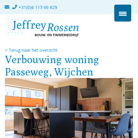
Ga
+31(0)6 113 66 829
naar
de
inhoud
<
Terug naar het overzicht
Verbouwing woning
Passeweg, Wijchen